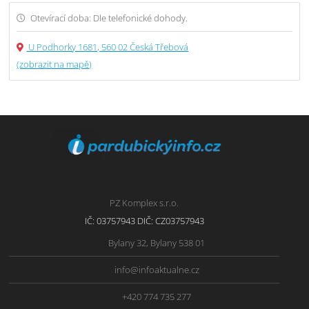
Otevírací doba: Dle telefonické dohody.
U Podhorky 1681, 560 02 Česká Třebová
(zobrazit na mapě)
PZ Komplex s.r.o.
IČ: 03757943 DIČ: CZ03757943
Bylany 32, Bylany 538 01
info@infoaktualne.cz
+420 774 735 277