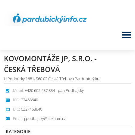
KOVOMONTÁŽE JP, S.R.O. -
ČESKÁ TŘEBOVÁ
U Podhorky 1681, 560 02 Česká Třebová Pardubický kraj
Mobil:
+420 602 437 854 - pan Podhajský
IČO:
27468640
DIČ:
CZ27468640
Email:
j.podhajsky@seznam.cz
KATEGORIE: