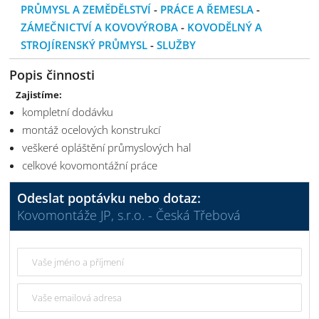
PRŮMYSL A ZEMĚDĚLSTVÍ
-
PRÁCE A ŘEMESLA
-
ZÁMEČNICTVÍ A KOVOVÝROBA
-
KOVODĚLNÝ A
STROJÍRENSKÝ PRŮMYSL
-
SLUŽBY
Popis činnosti
Zajistíme:
kompletní dodávku
montáž ocelových konstrukcí
veškeré opláštění průmyslových hal
celkové kovomontážní práce
Odeslat poptávku nebo dotaz:
Kovomontáže JP, s.r.o. - Česká Třebová