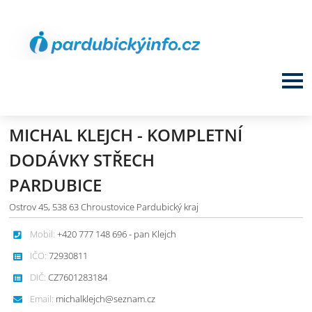
MICHAL KLEJCH - KOMPLETNÍ
DODÁVKY STŘECH
PARDUBICE
Ostrov 45, 538 63 Chroustovice Pardubický kraj
Mobil:
+420 777 148 696 - pan Klejch
IČO:
72930811
DIČ:
CZ7601283184
Email:
michalklejch@seznam.cz