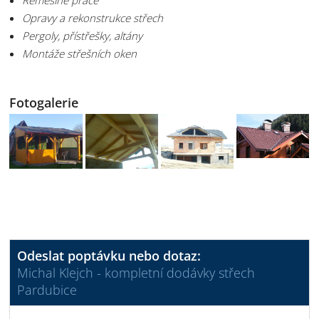
Řemeslné práce
Opravy a rekonstrukce střech
Pergoly, přístřešky, altány
Montáže střešních oken
Fotogalerie
Odeslat poptávku nebo dotaz:
Michal Klejch - kompletní dodávky střech
Pardubice