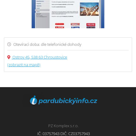
Otevírací doba: dle telefonické dohody
Ostrov 45, 538 63 Chroustovice
(zobrazit na mapě)
PZ Komplex s.r.o.
IČ: 03757943 DIČ: CZ03757943