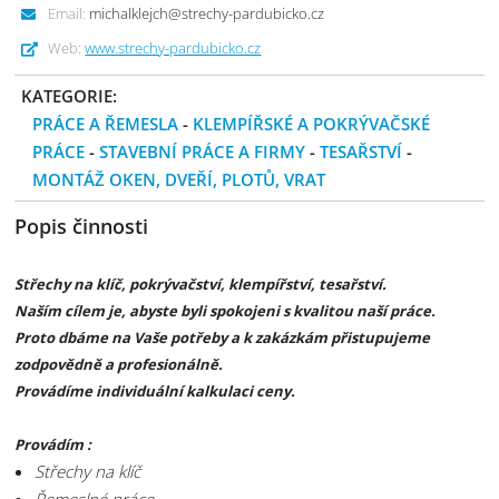
Email:
michalklejch@strechy-pardubicko.cz
Web:
www.strechy-pardubicko.cz
KATEGORIE:
PRÁCE A ŘEMESLA
-
KLEMPÍŘSKÉ A POKRÝVAČSKÉ
PRÁCE
-
STAVEBNÍ PRÁCE A FIRMY
-
TESAŘSTVÍ
-
MONTÁŽ OKEN, DVEŘÍ, PLOTŮ, VRAT
Popis činnosti
Střechy na klíč, pokrývačství, klempířství, tesařství.
Naším cílem je, abyste byli spokojeni s kvalitou naší práce.
Proto dbáme na Vaše potřeby a k zakázkám přistupujeme
zodpovědně a profesionálně.
Provádíme individuální kalkulaci ceny.
Provádím :
Střechy na klíč