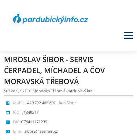
MIROSLAV ŠIBOR - SERVIS
ČERPADEL, MÍCHADEL A ČOV
MORAVSKÁ TŘEBOVÁ
Sušice 5, 571 01 Moravská Třebová Pardubický kraj
Mobil:
+420 732 488 601 - pan Šibor
IČO:
71849211
DIČ:
CZ6411171239
Email:
sibor5@seznam.cz