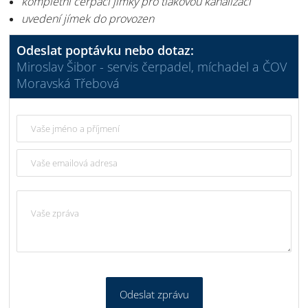
kompletní čerpací jímky pro tlakovou kanalizaci
uvedení jímek do provozen
Odeslat poptávku nebo dotaz:
Miroslav Šibor - servis čerpadel, míchadel a ČOV
Moravská Třebová
Odeslat zprávu