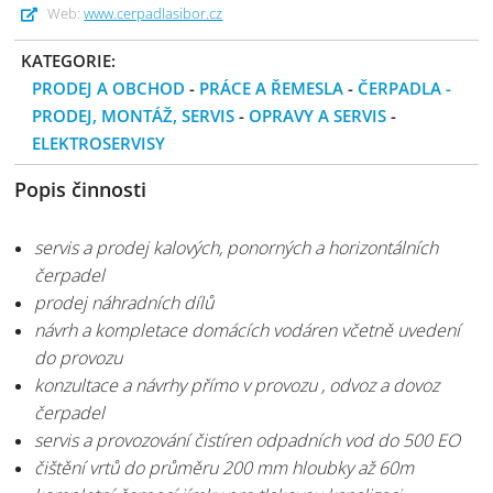
Web:
www.cerpadlasibor.cz
KATEGORIE:
PRODEJ A OBCHOD
-
PRÁCE A ŘEMESLA
-
ČERPADLA -
PRODEJ, MONTÁŽ, SERVIS
-
OPRAVY A SERVIS
-
ELEKTROSERVISY
Popis činnosti
servis a prodej kalových, ponorných a horizontálních
čerpadel
prodej náhradních dílů
návrh a kompletace domácích vodáren včetně uvedení
do provozu
konzultace a návrhy přímo v provozu , odvoz a dovoz
čerpadel
servis a provozování čistíren odpadních vod do 500 EO
čištění vrtů do průměru 200 mm hloubky až 60m