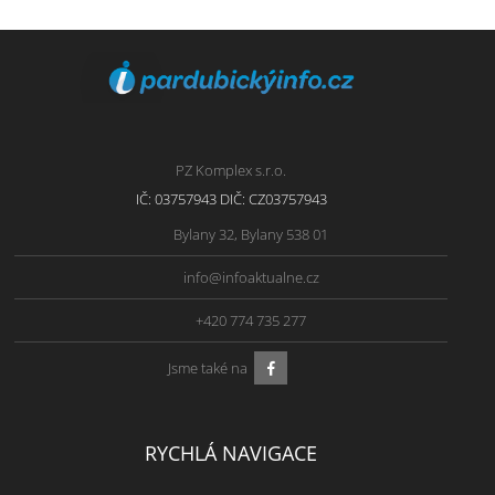
PZ Komplex s.r.o.
IČ: 03757943 DIČ: CZ03757943
Bylany 32, Bylany 538 01
info@infoaktualne.cz
+420 774 735 277
Jsme také na
RYCHLÁ NAVIGACE