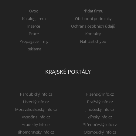
Úvod
Přidat firmu
Katalog firem
Obchodní podmínky
Inzerce
Ochrana osobních údajů
Práce
Kontakty
Propagace firmy
Nahlásit chybu
Reklama
KRAJSKÉ PORTÁLY
Pardubický Info.cz
Plzeňský Info.cz
Ústecký Info.cz
Pražský Info.cz
Moravskoslezský Info.cz
Jihočeský Info.cz
Vysočina Info.cz
Zlínský Info.cz
Hradecký Info.cz
Středočeský Info.cz
Jihomoravský Info.cz
Olomoucký Info.cz