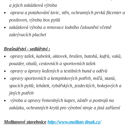
a jejich zakázková výroba
oprava a potahování lavic, stěn, ochranných prvků fitcenter a
posiloven, výroba box pytlů
zakázková výroba a renovace lodního čalounění včetně
zakrývacích plachet
Brašnářství - sedlářství :
opravy tašek, kabelek, aktovek, brašen, batohů, kufrů, vaků,
pouzder, obalů, cestovních a sportovních tašek
opravy a úpravy kožených a textilních bund a oděvů
opravy sportovních a kempinkových potřeb, míčů, stanů,
spacích pytlů, lehátek, rybářských, jezdeckých, hokejových a
jiných potřeb
výroba a opravy řemeslných kapes, zástěr a postrojů na
zakázku, ochranných krytů pro výrobní stroje a jiná zařízení
Molitanové stavebnice
http://www.molitan-jinak.cz/