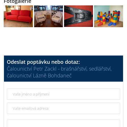
Fotogalerie
Odeslat poptávku nebo dotaz:
Čalounictví Petr Zackl - brašnářství, sedlářství,
čalounictví Lázně Bohdaneč