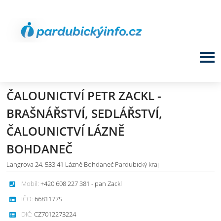
ČALOUNICTVÍ PETR ZACKL -
BRAŠNÁŘSTVÍ, SEDLÁŘSTVÍ,
ČALOUNICTVÍ LÁZNĚ
BOHDANEČ
Langrova 24, 533 41 Lázně Bohdaneč Pardubický kraj
Mobil:
+420 608 227 381 - pan Zackl
IČO:
66811775
DIČ:
CZ7012273224