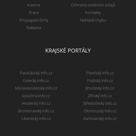
Inzerce
Ochrana osobních údajů
Práce
Kontakty
Propagace firmy
Nahlásit chybu
Reklama
KRAJSKÉ PORTÁLY
Pardubický Info.cz
Plzeňský Info.cz
Ústecký Info.cz
Pražský Info.cz
Moravskoslezský Info.cz
Jihočeský Info.cz
Vysočina Info.cz
Zlínský Info.cz
Hradecký Info.cz
Středočeský Info.cz
Jihomoravský Info.cz
Olomoucký Info.cz
Liberecký Info.cz
Karlovarský Info.cz