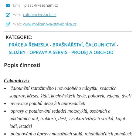
Email:
p.zackl@seznam.cz
Web:
calounictvi-zackl.cz
Web:
www.molitanova-stavebnice.cz
KATEGORIE:
PRÁCE A ŘEMESLA
-
BRAŠNÁŘSTVÍ, ČALOUNICTVÍ
-
SLUŽBY
-
OPRAVY A SERVIS
-
PRODEJ A OBCHOD
Popis činnosti
Čalounictví :
čalounění starožitného i novodobého nábytku, sedacích
souprav, křesel, židlí, kuchyňských lavic, pohovek, válend, dveří
renovace potahů dětských autosedaček
opravy a potahování sedadel motocyklů, osobních a
nákladních aut, traktorů, dest, vysokozdvižných vozíků, kajut
lodí, letadel
potahování a úpravy masážních stolů, rehabilitačních pomůcek