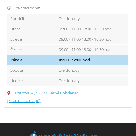
Otevírací doba:
Pondělí
Dle dohody
Úterý
09:00 - 11:00 13:00 - 16:30 hod.
Středa
09:00 - 11:00 13:00 - 16:30 hod.
Čtvrtek
09:00 - 11:00 13:00 - 16:30 hod.
Pátek
09:00 - 12:00 hod.
Sobota
Dle dohody
Neděle
Dle dohody
Langrova 24, 533 41 Lázně Bohdaneč
(zobrazit na mapě)