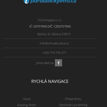
PZ Komplex s.r.o.
IČ: 03757943 DIČ: CZ03757943
Bylany 32, Bylany 538 01
info@infoaktualne.cz
+420 774 735 277
Jsme také na
RYCHLÁ NAVIGACE
Úvod
Přidat firmu
Katalog firem
Obchodní podmínky