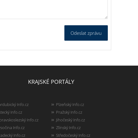
Odeslat zprávu
KRAJSKÉ PORTÁLY
rdubický Info.cz
Plzeňský Info.cz
tecký Info.cz
Pražský Info.cz
ravskoslezský Info.cz
Jihočeský Info.cz
sočina Info.cz
Zlínský Info.cz
adecký Info.cz
Středočeský Info.cz