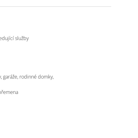
dující služby
y, garáže, rodinné domky,
á břemena