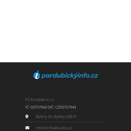
PZ Komplex s.r.o.
IČ: 03757943 DIČ: CZ03757943
Bylany 32, Bylany 538 01
info@infoaktualne.cz