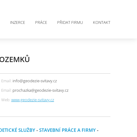
INZERCE
PRÁCE
PŘIDAT FIRMU
KONTAKT
 POZEMKŮ
Email:
info@geodezie-svitavy.cz
Email:
prochazka@geodezie-svitavy.cz
Web:
www.geodezie-svitavy.cz
DETICKÉ SLUŽBY
-
STAVEBNÍ PRÁCE A FIRMY
-