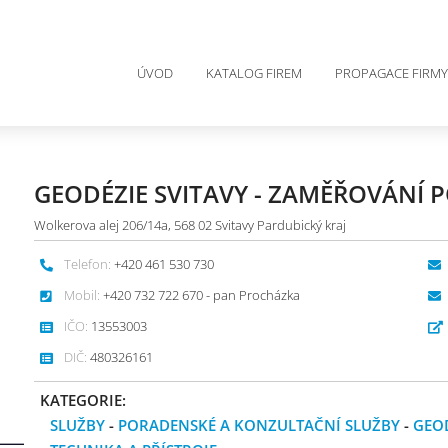
ÚVOD
KATALOG FIREM
PROPAGACE FIRMY
GEODÉZIE SVITAVY - ZAMĚŘOVÁNÍ
Wolkerova alej 206/14a, 568 02 Svitavy Pardubický kraj
Telefon:
+420 461 530 730
Mobil:
+420 732 722 670 - pan Procházka
IČO:
13553003
DIČ:
480326161
KATEGORIE:
SLUŽBY
-
PORADENSKÉ A KONZULTAČNÍ SLUŽBY
-
GEO