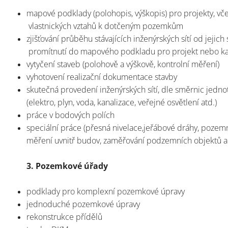
mapové podklady (polohopis, výškopis) pro projekty, vč
vlastnických vztahů k dotčeným pozemkům
zjišťování průběhu stávajících inženýrských sítí od jejich 
promítnutí do mapového podkladu pro projekt nebo ka
vytyčení staveb (polohově a výškově, kontrolní měření)
vyhotovení realizační dokumentace stavby
skutečná provedení inženýrských sítí, dle směrnic jednot
(elektro, plyn, voda, kanalizace, veřejné osvětlení atd.)
práce v bodových polích
speciální práce (přesná nivelace,jeřábové dráhy, pozemní
měření uvnitř budov, zaměřování podzemních objektů a
3. Pozemkové úřady
podklady pro komplexní pozemkové úpravy
jednoduché pozemkové úpravy
rekonstrukce přídělů