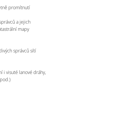
etně promítnutí
správců a jejich
tastrální mapy
livých správců sítí
 i visuté lanové dráhy,
pod.)