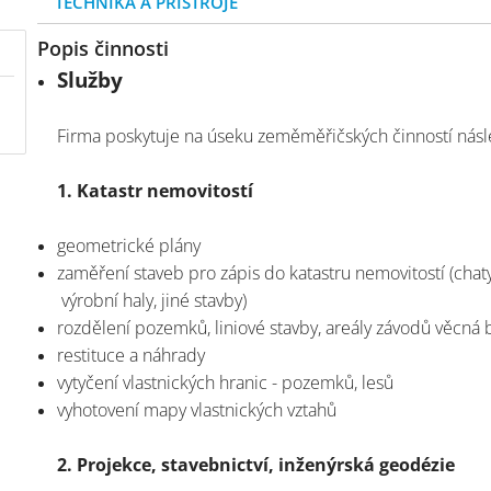
TECHNIKA A PŘÍSTROJE
Popis činnosti
Služby
Firma poskytuje na úseku zeměměřičských činností násle
1. Katastr nemovitostí
geometrické plány
zaměření staveb pro zápis do katastru nemovitostí (chat
výrobní haly, jiné stavby)
rozdělení pozemků, liniové stavby, areály závodů věcn
restituce a náhrady
vytyčení vlastnických hranic - pozemků, lesů
vyhotovení mapy vlastnických vztahů
2. Projekce, stavebnictví, inženýrská geodézie