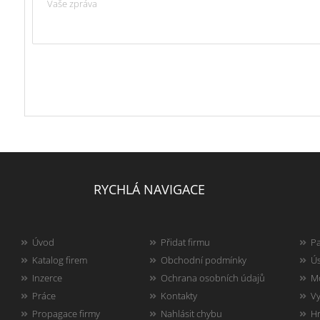
RYCHLÁ NAVIGACE
Úvod
Přidat firmu
Pa
Katalog firem
Obchodní podmínky
Ús
Inzerce
Ochrana osobních údajů
Mo
Práce
Kontakty
Vy
Propagace firmy
Nahlásit chybu
Hr