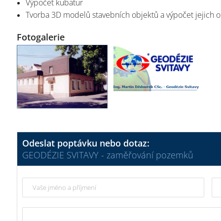
Výpočet kubatur
Tvorba 3D modelů stavebních objektů a výpočet jejich 
Fotogalerie
Odeslat poptávku nebo dotaz:
GEODÉZIE SVITAVY - zaměřování pozemků