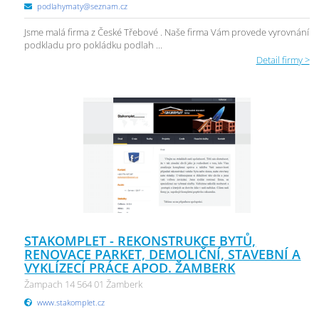
podlahymaty@seznam.cz
Jsme malá firma z České Třebové . Naše firma Vám provede vyrovnání
podkladu pro pokládku podlah ...
Detail firmy >
STAKOMPLET - REKONSTRUKCE BYTŮ,
RENOVACE PARKET, DEMOLIČNÍ, STAVEBNÍ A
VYKLÍZECÍ PRÁCE APOD. ŽAMBERK
Žampach 14 564 01 Žamberk
www.stakomplet.cz