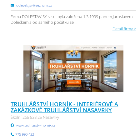
dolecek.jar@seznam.cz
Firma DOLESTAV SY s.r.o. byla založena 1.3.1999 panem Jaroslavem
Dolečkem a od samého počátku se ...
Detail firmy >
TRUHLÁŘSTVÍ HORNÍK - INTERIÉROVÉ A
ZAKÁZKOVÉ TRUHLÁŘSTVÍ NASAVRKY
Školní 265 538 25 Nasavrky
www.truhlarstvi-hornik.cz
775 990 422