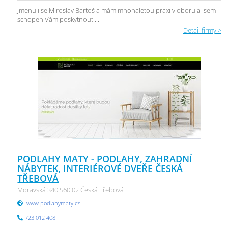
Jmenuji se Miroslav Bartoš a mám mnohaletou praxi v oboru a jsem
schopen Vám poskytnout ...
Detail firmy >
PODLAHY MATY - PODLAHY, ZAHRADNÍ
NÁBYTEK, INTERIÉROVÉ DVEŘE ČESKÁ
TŘEBOVÁ
Moravská 340 560 02 Česká Třebová
www.podlahymaty.cz
723 012 408