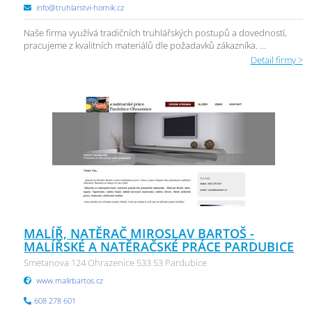
info@truhlarstvi-hornik.cz
Naše firma využívá tradičních truhlářských postupů a dovedností,
pracujeme z kvalitních materiálů dle požadavků zákazníka. ...
Detail firmy >
MALÍŘ, NATĚRAČ MIROSLAV BARTOŠ -
MALÍŘSKÉ A NATĚRAČSKÉ PRÁCE PARDUBICE
Smetanova 124 Ohrazenice 533 53 Pardubice
www.malirbartos.cz
608 278 601