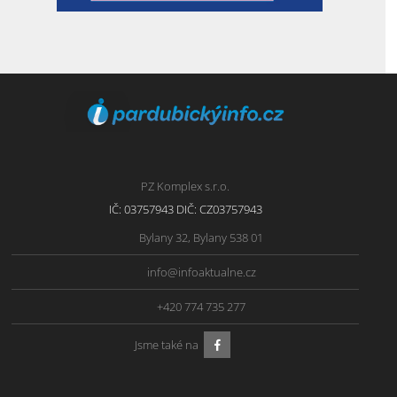
PZ Komplex s.r.o.
IČ: 03757943 DIČ: CZ03757943
Bylany 32, Bylany 538 01
info@infoaktualne.cz
+420 774 735 277
Jsme také na