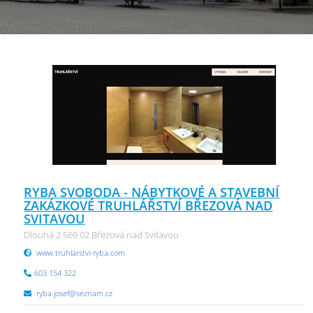
RYBA SVOBODA - NÁBYTKOVÉ A STAVEBNÍ
ZAKÁZKOVÉ TRUHLÁŘSTVÍ BŘEZOVÁ NAD
SVITAVOU
Dlouhá 2 569 02 Březová nad Svitavou
www.truhlarstvi-ryba.com
603 154 322
ryba.josef@seznam.cz