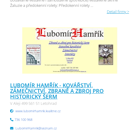
dodáváme vestavné i samostavné spotřebiče) vestavěné skříně
Žaluzie a předokenní rolety: Předokenní rolety ...
Detail firmy >
LUBOMÍR HAMŘÍK - KOVÁŘSTVÍ,
ZÁMEČNICTVÍ, ZBRANĚ A ZBROJ PRO
HISTORICKÝ ŠERM
V Aleji 499 561 51 Letohrad
www.lubomirhamrik.kvalitne.cz
736 100 968
LubomirHamrik@seznam.cz