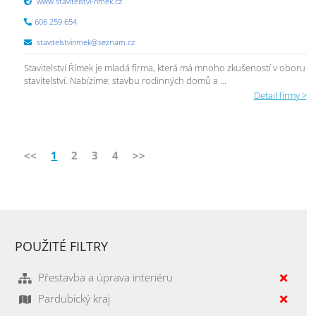
www.stavitelstvi-rimek.cz
606 259 654
stavitelstvirimek@seznam.cz
Stavitelství Římek je mladá firma, která má mnoho zkušeností v oboru
stavitelství. Nabízíme: stavbu rodinných domů a ...
Detail firmy >
<<
1
2
3
4
>>
POUŽITÉ FILTRY
Přestavba a úprava interiéru
Pardubický kraj