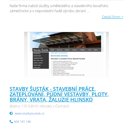
Naše firma nabízí služby uměleckého a stavebního kovářství,
zámečnictví a v neposlední řadě výrobu zbraní ...
Detail firmy >
STAVBY ŠUSTÁK - STAVEBNÍ PRÁCE,
ZATEPLOVÁNÍ, PŮDNÍ VESTAVBY, PLOTY,
BRÁNY, VRATA, ŽALUZIE HLINSKO
Blatno 175 539 01 Hlinsko v Čechách
www.stavbysustak.cz
604 141 146