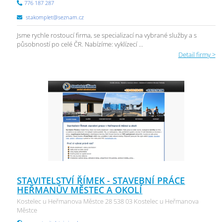
776 187 287
stakomplet@seznam.cz
Jsme rychle rostoucí firma, se specializací na vybrané služby a s
působností po celé ČR. Nabízíme: vyklízecí ...
Detail firmy >
STAVITELSTVÍ ŘÍMEK - STAVEBNÍ PRÁCE
HEŘMANŮV MĚSTEC A OKOLÍ
Kostelec u Heřmanova Městce 28 538 03 Kostelec u Heřmanova
Městce