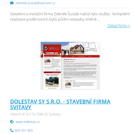
zdenek.sustak@seznam.cz
Stavební a motážní firma Zdeněk Šusták nabízí tyto služby : kompletní
realizace podkrovních bytů půdní vestavby včetně ...
Detail firmy >
DOLESTAV SY S.R.O. - STAVEBNÍ FIRMA
SVITAVY
Hlavní 413/17a 568 02 Svitavy
www.dolestav.cz
603 331 403