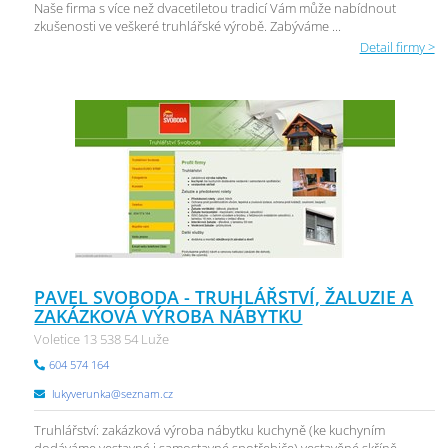
Naše firma s více než dvacetiletou tradicí Vám může nabídnout
zkušenosti ve veškeré truhlářské výrobě. Zabýváme ...
Detail firmy >
PAVEL SVOBODA - TRUHLÁŘSTVÍ, ŽALUZIE A
ZAKÁZKOVÁ VÝROBA NÁBYTKU
Voletice 13 538 54 Luže
604 574 164
lukyverunka@seznam.cz
Truhlářství: zakázková výroba nábytku kuchyně (ke kuchyním